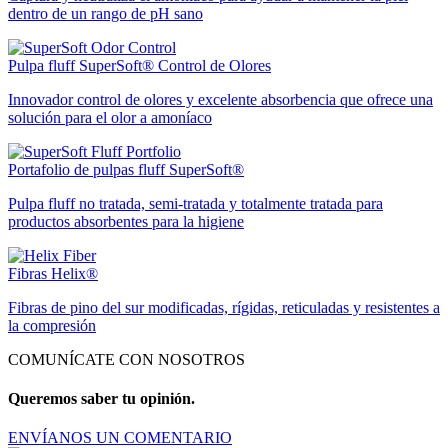
dentro de un rango de pH sano
Pulpa fluff SuperSoft® Control de Olores
Innovador control de olores y excelente absorbencia que ofrece una
solución para el olor a amoníaco
Portafolio de pulpas fluff SuperSoft®
Pulpa fluff no tratada, semi-tratada y totalmente tratada para
productos absorbentes para la higiene
Fibras Helix®
Fibras de pino del sur modificadas, rígidas, reticuladas y resistentes a
la compresión
COMUNÍCATE CON NOSOTROS
Queremos saber tu opinión.
ENVÍANOS UN COMENTARIO