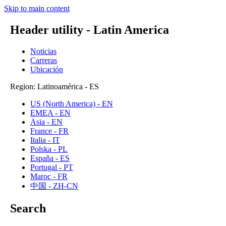
Skip to main content
Header utility - Latin America
Noticias
Carreras
Ubicación
Region: Latinoamérica - ES
US (North America) - EN
EMEA - EN
Asia - EN
France - FR
Italia - IT
Polska - PL
España - ES
Portugal - PT
Maroc - FR
中国 - ZH-CN
Search