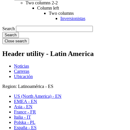
Two columns 2-2
Column left
Two columns
Inversionistas
Search
Close search
Header utility - Latin America
Noticias
Carreras
Ubicación
Region: Latinoamérica - ES
US (North America) - EN
EMEA - EN
Asia - EN
France - FR
Italia - IT
Polska - PL
España - ES