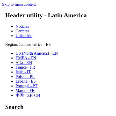
Skip to main content
Header utility - Latin America
Noticias
Carreras
Ubicación
Region: Latinoamérica - ES
US (North America) - EN
EMEA - EN
Asia - EN
France - FR
Italia - IT
Polska - PL
España - ES
Portugal - PT
Maroc - FR
中国 - ZH-CN
Search