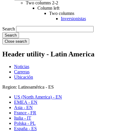
Two columns 2-2
Column left
Two columns
Inversionistas
Search
Close search
Header utility - Latin America
Noticias
Carreras
Ubicación
Region: Latinoamérica - ES
US (North America) - EN
EMEA - EN
Asia - EN
France - FR
Italia - IT
Polska - PL
España - ES