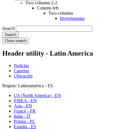
Two columns 2-2
Column left
Two columns
Inversionistas
Search
Close search
Header utility - Latin America
Noticias
Carreras
Ubicación
Region: Latinoamérica - ES
US (North America) - EN
EMEA - EN
Asia - EN
France - FR
Italia - IT
Polska - PL
España - ES