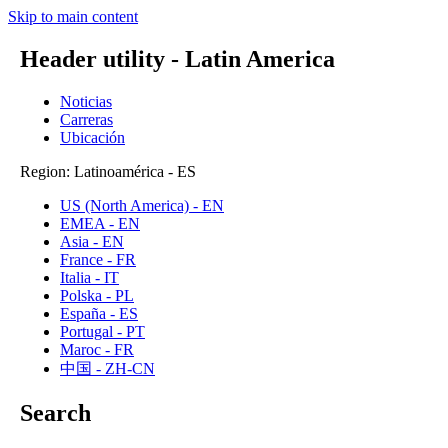
Skip to main content
Header utility - Latin America
Noticias
Carreras
Ubicación
Region: Latinoamérica - ES
US (North America) - EN
EMEA - EN
Asia - EN
France - FR
Italia - IT
Polska - PL
España - ES
Portugal - PT
Maroc - FR
中国 - ZH-CN
Search