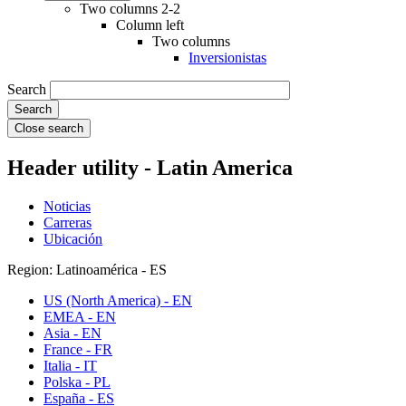
Two columns 2-2
Column left
Two columns
Inversionistas
Search
Close search
Header utility - Latin America
Noticias
Carreras
Ubicación
Region: Latinoamérica - ES
US (North America) - EN
EMEA - EN
Asia - EN
France - FR
Italia - IT
Polska - PL
España - ES