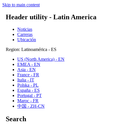
Skip to main content
Header utility - Latin America
Noticias
Carreras
Ubicación
Region: Latinoamérica - ES
US (North America) - EN
EMEA - EN
Asia - EN
France - FR
Italia - IT
Polska - PL
España - ES
Portugal - PT
Maroc - FR
中国 - ZH-CN
Search