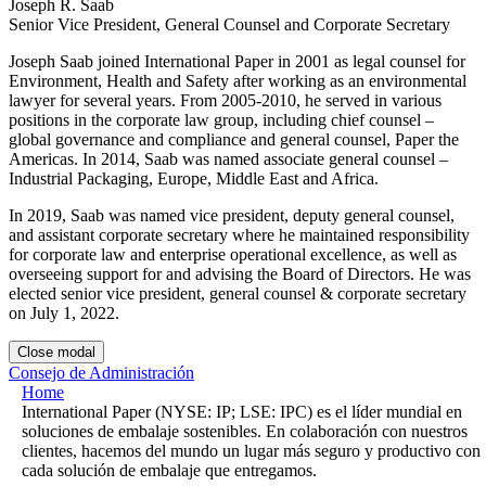
Joseph R. Saab
Senior Vice President, General Counsel and Corporate Secretary
Joseph Saab joined International Paper in 2001 as legal counsel for
Environment, Health and Safety after working as an environmental
lawyer for several years. From 2005-2010, he served in various
positions in the corporate law group, including chief counsel –
global governance and compliance and general counsel, Paper the
Americas. In 2014, Saab was named associate general counsel –
Industrial Packaging, Europe, Middle East and Africa.
In 2019, Saab was named vice president, deputy general counsel,
and assistant corporate secretary where he maintained responsibility
for corporate law and enterprise operational excellence, as well as
overseeing support for and advising the Board of Directors. He was
elected senior vice president, general counsel & corporate secretary
on July 1, 2022.
Close modal
Consejo de Administración
Home
International Paper (NYSE: IP; LSE: IPC) es el líder mundial en
soluciones de embalaje sostenibles. En colaboración con nuestros
clientes, hacemos del mundo un lugar más seguro y productivo con
cada solución de embalaje que entregamos.