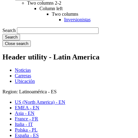
Two columns 2-2
Column left
Two columns
Inversionistas
Search
Close search
Header utility - Latin America
Noticias
Carreras
Ubicación
Region: Latinoamérica - ES
US (North America) - EN
EMEA - EN
Asia - EN
France - FR
Italia - IT
Polska - PL
España - ES