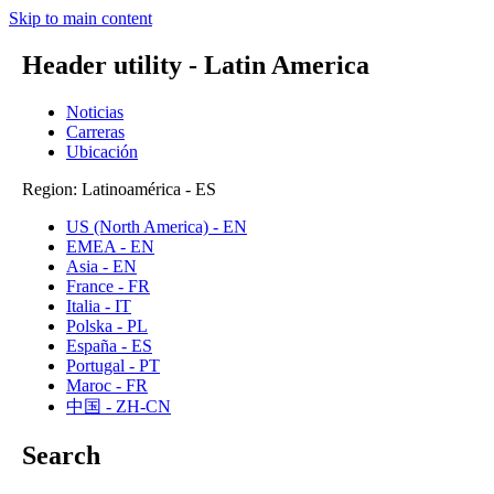
Skip to main content
Header utility - Latin America
Noticias
Carreras
Ubicación
Region: Latinoamérica - ES
US (North America) - EN
EMEA - EN
Asia - EN
France - FR
Italia - IT
Polska - PL
España - ES
Portugal - PT
Maroc - FR
中国 - ZH-CN
Search