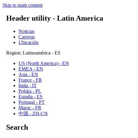
Skip to main content
Header utility - Latin America
Noticias
Carreras
Ubicación
Region: Latinoamérica - ES
US (North America) - EN
EMEA - EN
Asia - EN
France - FR
Italia - IT
Polska - PL
España - ES
Portugal - PT
Maroc - FR
中国 - ZH-CN
Search