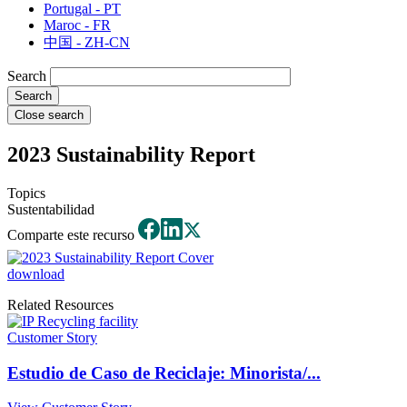
Portugal - PT
Maroc - FR
中国 - ZH-CN
Search
Close search
2023 Sustainability Report
Topics
Sustentabilidad
Comparte este recurso
download
Related Resources
Customer Story
Estudio de Caso de Reciclaje: Minorista/...