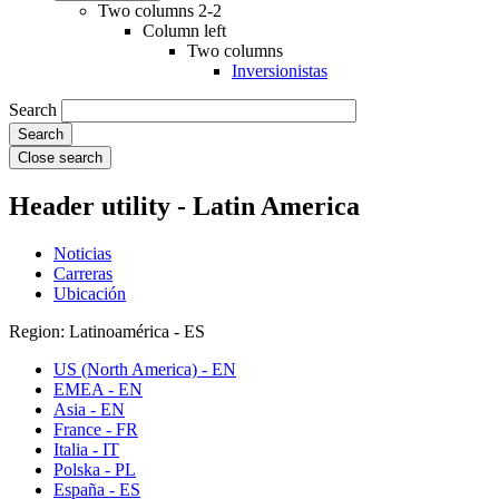
Two columns 2-2
Column left
Two columns
Inversionistas
Search
Close search
Header utility - Latin America
Noticias
Carreras
Ubicación
Region: Latinoamérica - ES
US (North America) - EN
EMEA - EN
Asia - EN
France - FR
Italia - IT
Polska - PL
España - ES