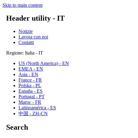
Skip to main content
Header utility - IT
Notizie
Lavora con noi
Contatti
Regione: Italia - IT
US (North America) - EN
EMEA - EN
Asia - EN
France - FR
Polska - PL
España - ES
Portugal - PT
Maroc - FR
Latinoamérica - ES
中国 - ZH-CN
Search