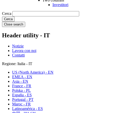
Two columns
Investitori
Cerca
Close search
Header utility - IT
Notizie
Lavora con noi
Contatti
Regione: Italia - IT
US (North America) - EN
EMEA - EN
Asia - EN
France - FR
Polska - PL
España - ES
Portugal - PT
Maroc - FR
Latinoamérica - ES