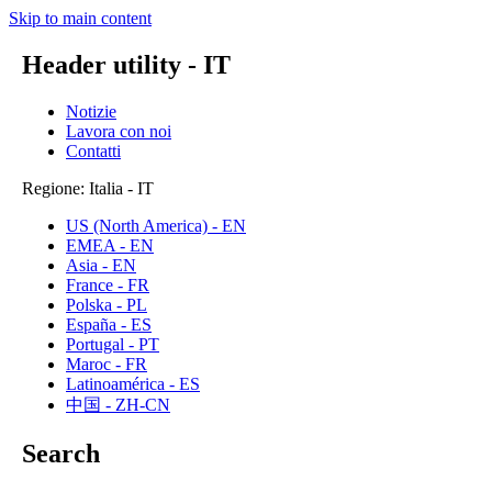
Skip to main content
Header utility - IT
Notizie
Lavora con noi
Contatti
Regione: Italia - IT
US (North America) - EN
EMEA - EN
Asia - EN
France - FR
Polska - PL
España - ES
Portugal - PT
Maroc - FR
Latinoamérica - ES
中国 - ZH-CN
Search