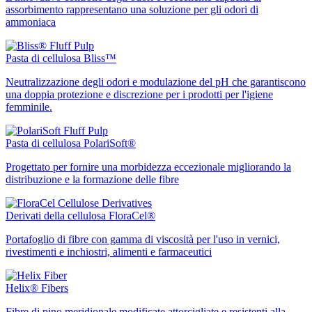
assorbimento rappresentano una soluzione per gli odori di
ammoniaca
Pasta di cellulosa Bliss™
Neutralizzazione degli odori e modulazione del pH che garantiscono
una doppia protezione e discrezione per i prodotti per l'igiene
femminile.
Pasta di cellulosa PolariSoft®
Progettato per fornire una morbidezza eccezionale migliorando la
distribuzione e la formazione delle fibre
Derivati della cellulosa FloraCel®
Portafoglio di fibre con gamma di viscosità per l'uso in vernici,
rivestimenti e inchiostri, alimenti e farmaceutici
Helix® Fibers
Fibre di pino meridionale modificate attorcigliate e resistenti alla