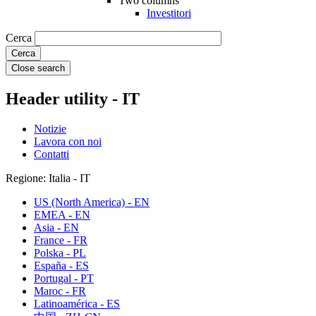
Two columns
Investitori
Cerca
Close search
Header utility - IT
Notizie
Lavora con noi
Contatti
Regione: Italia - IT
US (North America) - EN
EMEA - EN
Asia - EN
France - FR
Polska - PL
España - ES
Portugal - PT
Maroc - FR
Latinoamérica - ES