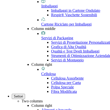
Imballaggi
Imballaggi in Cartone Ondulato
Respir® Vaschette Sostenibili
Cartone Riciclato per Imballaggi
Column middle
Servizi di Packaging
Servizi di Progettazione Personalizzat
Grafica di Alta Qualità
Qualità e Test Degli Imballaggi
Strumenti di Ottimizzazione Aziendal
Servizi di Montaggio
Column right
Cellulosa
Cellulosa Assorbente
Cellulosa per Carta
Polpa Speciale
Fibra Modificata
Settori
Two columns
Column right
Alimenti e bevande