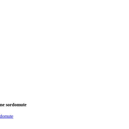
sone sordomute
ordomute