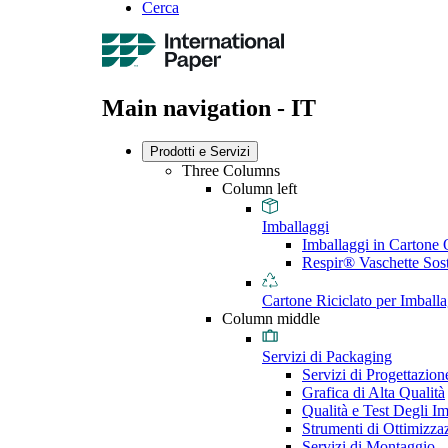
Cerca
Main navigation - IT
Prodotti e Servizi
Three Columns
Column left
Imballaggi
Imballaggi in Cartone
Respir® Vaschette Sost
Cartone Riciclato per Imballa
Column middle
Servizi di Packaging
Servizi di Progettazion
Grafica di Alta Qualità
Qualità e Test Degli I
Strumenti di Ottimizza
Servizi di Montaggio