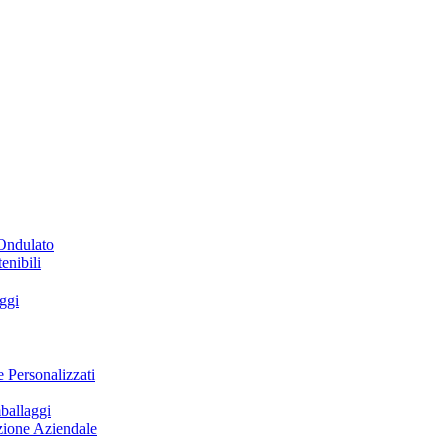
 Ondulato
enibili
ggi
e Personalizzati
mballaggi
zione Aziendale