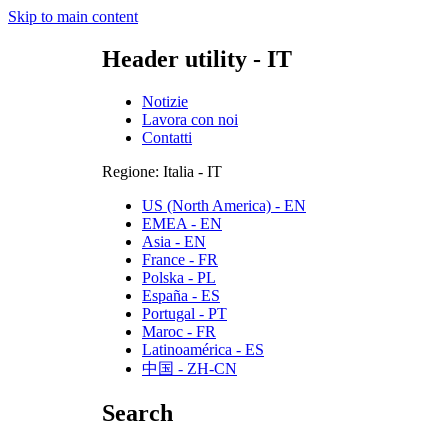
Skip to main content
Header utility - IT
Notizie
Lavora con noi
Contatti
Regione: Italia - IT
US (North America) - EN
EMEA - EN
Asia - EN
France - FR
Polska - PL
España - ES
Portugal - PT
Maroc - FR
Latinoamérica - ES
中国 - ZH-CN
Search