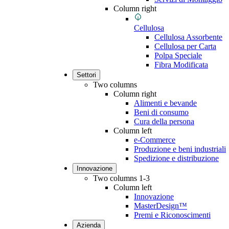
Column right
Cellulosa
Cellulosa Assorbente
Cellulosa per Carta
Polpa Speciale
Fibra Modificata
Settori
Two columns
Column right
Alimenti e bevande
Beni di consumo
Cura della persona
Column left
e-Commerce
Produzione e beni industriali
Spedizione e distribuzione
Innovazione
Two columns 1-3
Column left
Innovazione
MasterDesign™
Premi e Riconoscimenti
Azienda