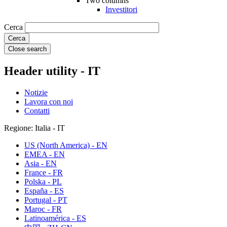
Two columns
Investitori
Cerca
Close search
Header utility - IT
Notizie
Lavora con noi
Contatti
Regione: Italia - IT
US (North America) - EN
EMEA - EN
Asia - EN
France - FR
Polska - PL
España - ES
Portugal - PT
Maroc - FR
Latinoamérica - ES