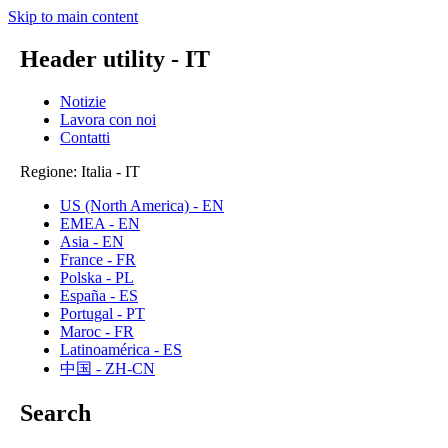
Skip to main content
Header utility - IT
Notizie
Lavora con noi
Contatti
Regione: Italia - IT
US (North America) - EN
EMEA - EN
Asia - EN
France - FR
Polska - PL
España - ES
Portugal - PT
Maroc - FR
Latinoamérica - ES
中国 - ZH-CN
Search