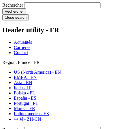
Rechercher
Close search
Header utility - FR
Actualités
Carrières
Contact
Région: France - FR
US (North America) - EN
EMEA - EN
Asia - EN
Italia - IT
Polska - PL
España - ES
Portugal - PT
Maroc - FR
Latinoamérica - ES
中国 - ZH-CN