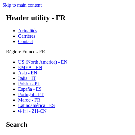
Skip to main content
Header utility - FR
Actualités
Carrières
Contact
Région: France - FR
US (North America) - EN
EMEA - EN
Asia - EN
Italia - IT
Polska - PL
España - ES
Portugal - PT
Maroc - FR
Latinoamérica - ES
中国 - ZH-CN
Search