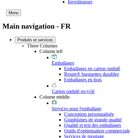
Investisseurs
Menu
Main navigation - FR
Produits et services
Three Columns
Column left
Emballages
Emballages en carton ondulé
Respir® barquettes durables
Emballages en bois
Carton ondulé recyclé
Column middle
Services pour l'emballage
Conception personnalisée
Graphismes de grande qualité
Qualité et test des emballages
Outils d'optimisation commerciale
Services de montage