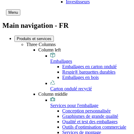
Investisseurs
Menu
Main navigation - FR
Produits et services
Three Columns
Column left
Emballages
Emballages en carton ondulé
Respir® barquettes durables
Emballages en bois
Carton ondulé recyclé
Column middle
Services pour l'emballage
Conception personnalisée
Graphismes de grande qualité
Qualité et test des emballages
Outils d'optimisation commerciale
Services de montage