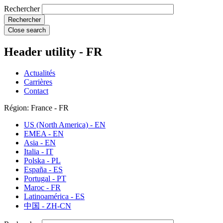
Rechercher
Close search
Header utility - FR
Actualités
Carrières
Contact
Région: France - FR
US (North America) - EN
EMEA - EN
Asia - EN
Italia - IT
Polska - PL
España - ES
Portugal - PT
Maroc - FR
Latinoamérica - ES
中国 - ZH-CN