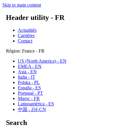
Skip to main content
Header utility - FR
Actualités
Carrières
Contact
Région: France - FR
US (North America) - EN
EMEA - EN
Asia - EN
Italia - IT
Polska - PL
España - ES
Portugal - PT
Maroc - FR
Latinoamérica - ES
中国 - ZH-CN
Search