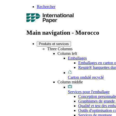
Rechercher
Main navigation - Morocco
Produits et services
Three Columns
Column left
Emballages
Emballages en carton 
Respir® barquettes dur
Carton ondulé recyclé
Column middle
Services pour l'emballage
Conception personnali
Graphismes de grande 
Qualité et test des emb
Outils d'optimisation 
Services de montage