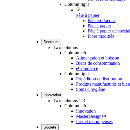
Column right
Pâte à papier
Pâte en flocons
Pâte à papier
Pâte à papier de spécial
Fibre modifiée
Secteurs
Two columns
Column left
Alimentation et boisson
Biens de consommation
eCommerce
Column right
Expédition et distribution
Produits manufacturés et biens
Soins d'hygiène
Innovation
Two columns 1-3
Column left
Innovation
MasterDesign™
Prix et récompenses
Société