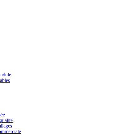
ondulé
ables
sée
qualité
allages
commerciale