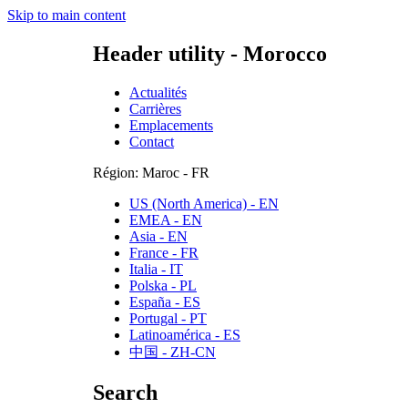
Skip to main content
Header utility - Morocco
Actualités
Carrières
Emplacements
Contact
Région: Maroc - FR
US (North America) - EN
EMEA - EN
Asia - EN
France - FR
Italia - IT
Polska - PL
España - ES
Portugal - PT
Latinoamérica - ES
中国 - ZH-CN
Search