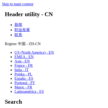
Skip to main content
Header utility - CN
新闻
职业发展
联系
Region: 中国 - ZH-CN
US (North America) - EN
EMEA - EN
Asia - EN
France - FR
Italia - IT
Polska - PL
España - ES
Portugal - PT
Maroc - FR
Latinoamérica - ES
Search