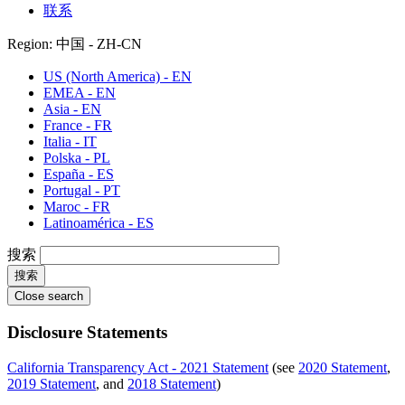
联系
Region: 中国 - ZH-CN
US (North America) - EN
EMEA - EN
Asia - EN
France - FR
Italia - IT
Polska - PL
España - ES
Portugal - PT
Maroc - FR
Latinoamérica - ES
搜索
Close search
Disclosure Statements
California Transparency Act - 2021 Statement
(see
2020 Statement
,
2019 Statement
, and
2018 Statement
)